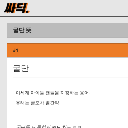
굴단 뜻
#1
굴단
이세계 아이돌 팬들을 지칭하는 용어.
유래는 굴포차 빨간약.
굴단들 또 통한의 쉴드 치노 ㅋㅋ