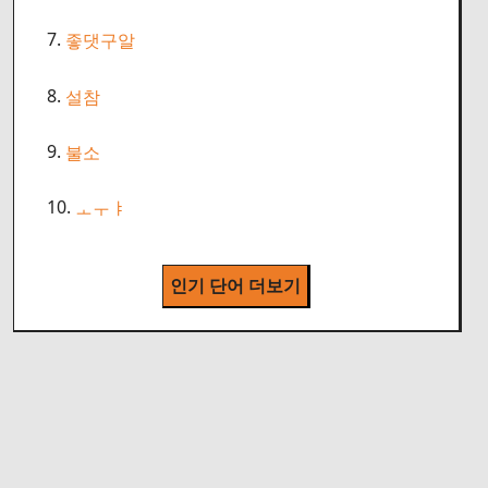
7.
좋댓구알
8.
설참
9.
불소
10.
ㅗㅜㅑ
인기 단어 더보기