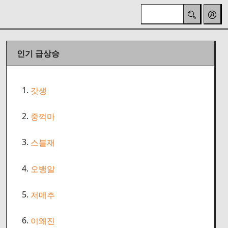
인기 급상승
1.
갓생
2.
중꺽마
3.
스블재
4.
오뱅알
5.
저메추
6.
이왜진