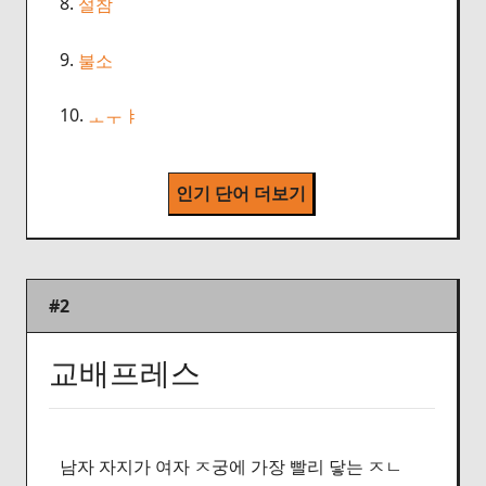
8.
설참
9.
불소
10.
ㅗㅜㅑ
인기 단어 더보기
#2
교배프레스
남자 자지가 여자 ㅈ궁에 가장 빨리 닿는 ㅈㄴ