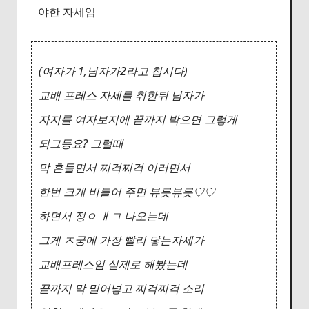
야한 자세임
(여자가 1,남자가2라고 칩시다)
교배 프레스 자세를 취한뒤 남자가
자지를 여자보지에 끝까지 박으면 그렇게
되그등요? 그럴때
막 흔들면서 찌걱찌걱 이러면서
한번 크게 비틀어 주면 뷰릇뷰릇♡♡
하면서 정ㅇ ㅐㄱ 나오는데
그게 ㅈ궁에 가장 빨리 닿는자세가
교배프레스임 실제로 해봤는데
끝까지 막 밀어넣고 찌걱찌걱 소리