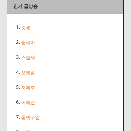
인기 급상승
1.
갓생
2.
중꺽마
3.
스블재
4.
오뱅알
5.
저메추
6.
이왜진
7.
좋댓구알