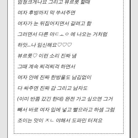
엄청크게나요 그리고 뷰르릇 할때
여자 후방까지 막 쑤셔주면
여자가 눈 뒤집어지면서 갈려고 함
그러면서 다른 야ㄷㅗㅇ 에 나오는 거처럼
하앗...나 임신해요♡♡♡
뷰르릇♡ 이런 소리 진짜 냄
그때 계속 찌걱찌걱 하면서
여자 안에 진짜 한방울도 남김없이
다 싸주면 진짜 감 그리고 남자도
(이미 반쯤 갔긴 한데) 완전 가고 싶으면 그거
빼서 바로 여자 입에 넣고 빨으라고 하셈 그럼
조이는 맛이 ㅈㄴ 야해서 도파민 터져요