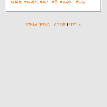
유튜브
#트위치
#주식
#롤
#트위터
#일본
개인정보 처리방침
|
면책조항
|
제휴제안