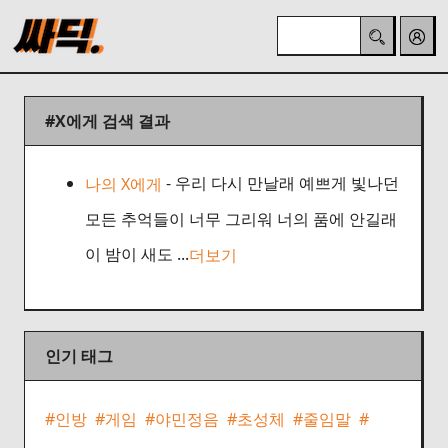
#X에게
검색 결과
- 우리 다시 만날래 예쁘게 빛나던
나의 X에게
모든 추억들이 너무 그리워 너의 품에 안길래
이 밤이 새도 ...
더보기
인기 태그
#인방
#게임
#야민정음
#초성체
#줄임말
#