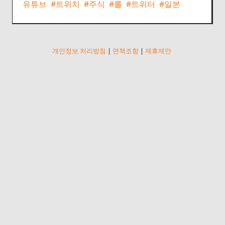
유튜브
#트위치
#주식
#롤
#트위터
#일본
개인정보 처리방침
|
면책조항
|
제휴제안