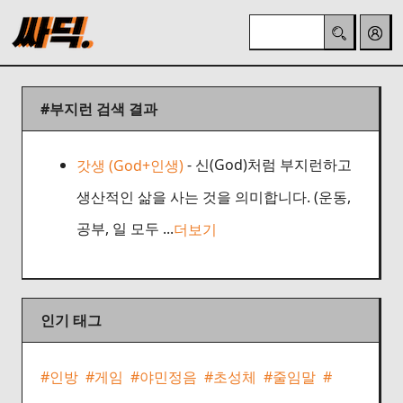
#부지런
검색 결과
- 신(God)처럼 부지런하고
갓생 (God+인생)
생산적인 삶을 사는 것을 의미합니다. (운동,
공부, 일 모두 ...
더보기
인기 태그
#인방
#게임
#야민정음
#초성체
#줄임말
#