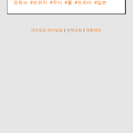
유튜브
#트위치
#주식
#롤
#트위터
#일본
개인정보 처리방침
|
면책조항
|
제휴제안