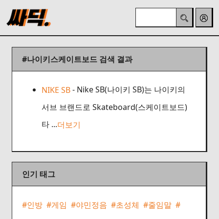
#나이키스케이트보드
검색 결과
- Nike SB(나이키 SB)는 나이키의
NIKE SB
서브 브랜드로 Skateboard(스케이트보드)
타 ...
더보기
인기 태그
#인방
#게임
#야민정음
#초성체
#줄임말
#