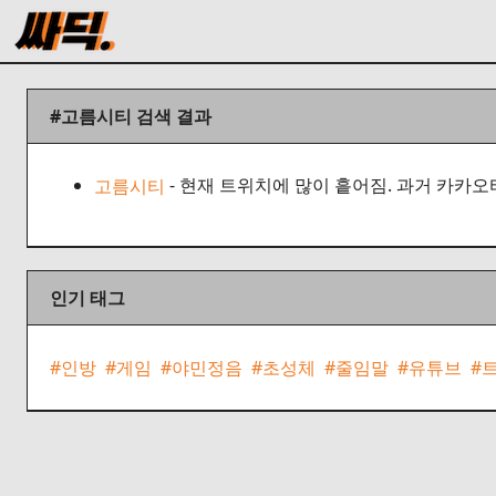
#고름시티
검색 결과
- 현재 트위치에 많이 흩어짐. 과거 카카오
고름시티
인기 태그
#인방
#게임
#야민정음
#초성체
#줄임말
#유튜브
#