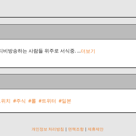
티비방송하는 사람들 위주로 서식중. ...
더보기
트위치
#주식
#롤
#트위터
#일본
개인정보 처리방침
|
면책조항
|
제휴제안