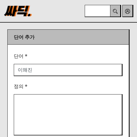
단어 추가
단어 *
정의 *