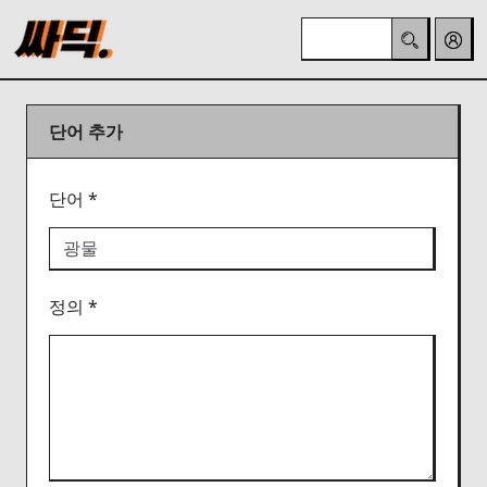
단어 추가
단어 *
정의 *