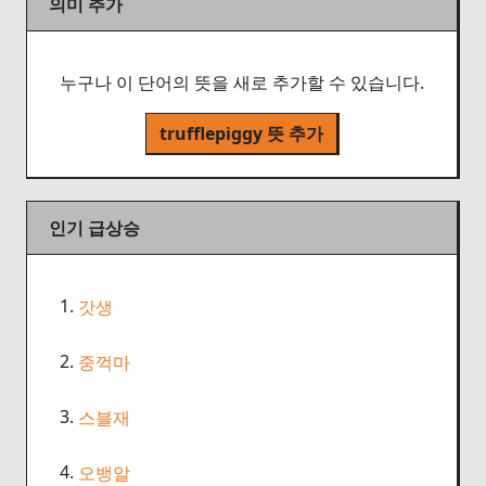
의미 추가
누구나 이 단어의 뜻을 새로 추가할 수 있습니다.
trufflepiggy 뜻 추가
인기 급상승
1.
갓생
2.
중꺽마
3.
스블재
4.
오뱅알