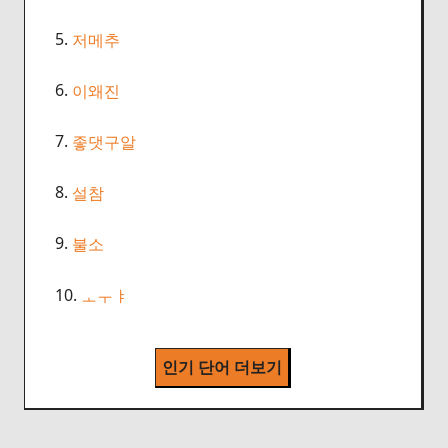
5.
저메추
6.
이왜진
7.
좋댓구알
8.
설참
9.
불소
10.
ㅗㅜㅑ
인기 단어 더보기