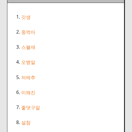
1.
갓생
2.
중꺽마
3.
스블재
4.
오뱅알
5.
저메추
6.
이왜진
7.
좋댓구알
8.
설참