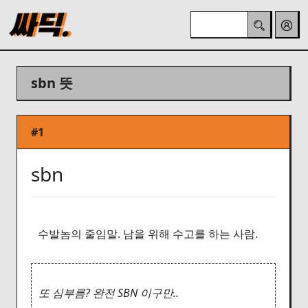
sbn 뜻
#1
sbn
수발놈의 줄임말. 남을 위해 수고를 하는 사람.
또 심부름? 완전 SBN 이구만..