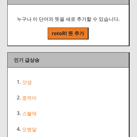
누구나 이 단어의 뜻을 새로 추가할 수 있습니다.
rotoRl 뜻 추가
인기 급상승
1.
갓생
2.
중꺽마
3.
스블재
4.
오뱅알