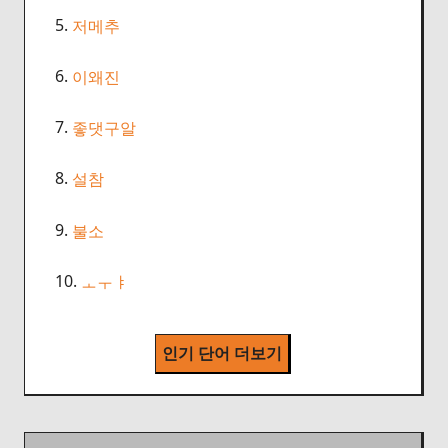
5.
저메추
6.
이왜진
7.
좋댓구알
8.
설참
9.
불소
10.
ㅗㅜㅑ
인기 단어 더보기