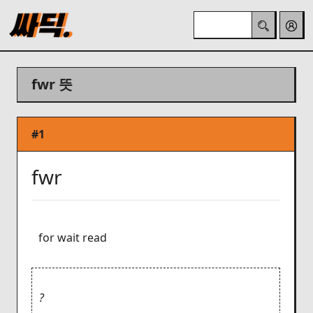
fwr 뜻
#1
fwr
for wait read
?