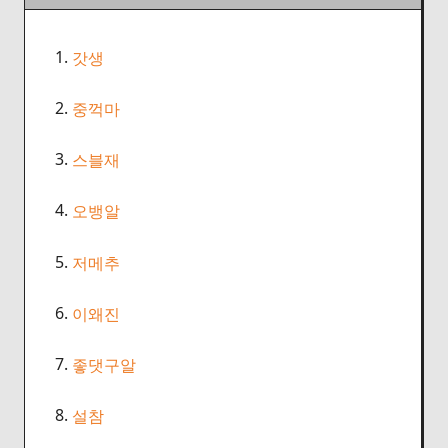
1.
갓생
2.
중꺽마
3.
스블재
4.
오뱅알
5.
저메추
6.
이왜진
7.
좋댓구알
8.
설참