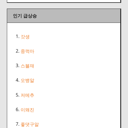
인기 급상승
1.
갓생
2.
중꺽마
3.
스블재
4.
오뱅알
5.
저메추
6.
이왜진
7.
좋댓구알