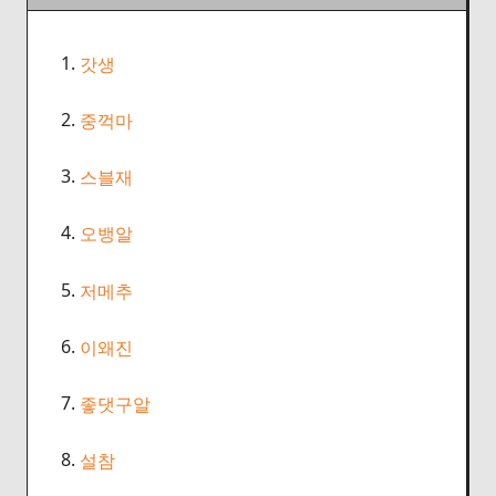
1.
갓생
2.
중꺽마
3.
스블재
4.
오뱅알
5.
저메추
6.
이왜진
7.
좋댓구알
8.
설참