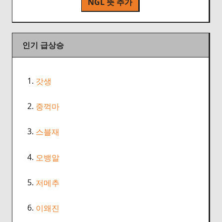
NGL 뜻 추가
인기 급상승
1.
갓생
2.
중꺽마
3.
스블재
4.
오뱅알
5.
저메추
6.
이왜진