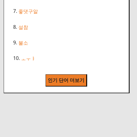
7.
좋댓구알
8.
설참
9.
불소
10.
ㅗㅜㅑ
인기 단어 더보기