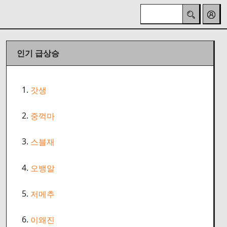
인기 급상승
1.
갓생
2.
중꺽마
3.
스블재
4.
오뱅알
5.
저메추
6.
이왜진