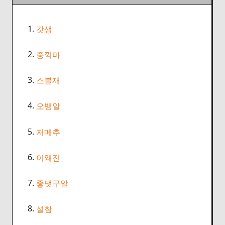
1.
갓생
2.
중꺽마
3.
스블재
4.
오뱅알
5.
저메추
6.
이왜진
7.
좋댓구알
8.
설참