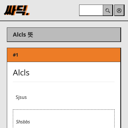
Alcls 뜻
#1
Alcls
Sjsus
Shsbbs