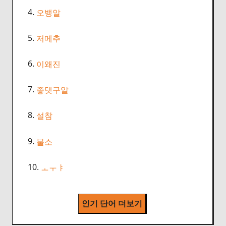
4.
오뱅알
5.
저메추
6.
이왜진
7.
좋댓구알
8.
설참
9.
불소
10.
ㅗㅜㅑ
인기 단어 더보기