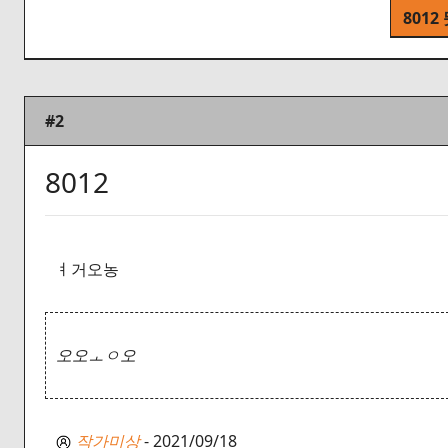
8012
#2
8012
ㅕ거오농
오오ㅗㅇ오
작가미상
- 2021/09/18