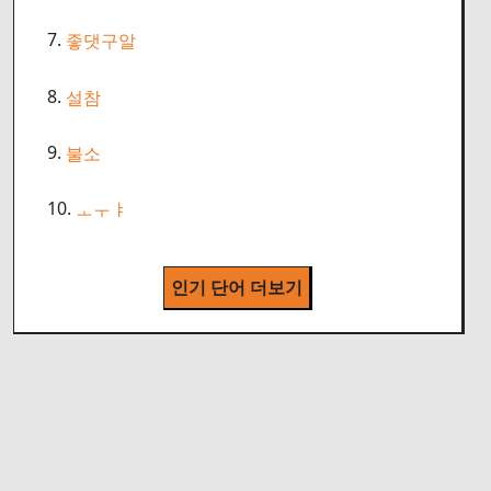
7.
좋댓구알
8.
설참
9.
불소
10.
ㅗㅜㅑ
인기 단어 더보기