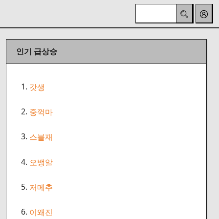
인기 급상승
1.
갓생
2.
중꺽마
3.
스블재
4.
오뱅알
5.
저메추
6.
이왜진