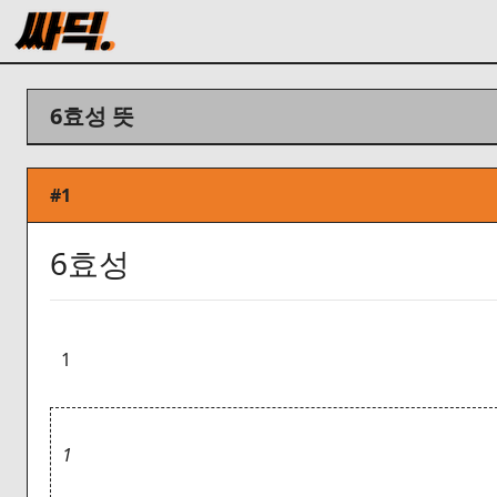
6효성 뜻
#1
6효성
1
1