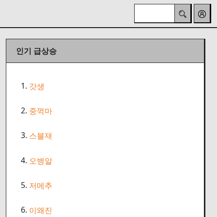
인기 급상승
1.
갓생
2.
중꺽마
3.
스블재
4.
오뱅알
5.
저메추
6.
이왜진