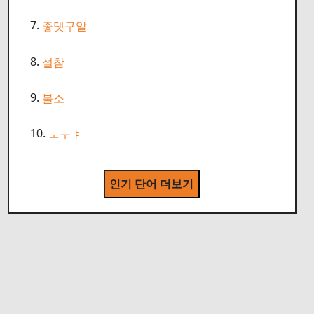
7.
좋댓구알
8.
설참
9.
불소
10.
ㅗㅜㅑ
인기 단어 더보기