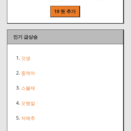
19 뜻 추가
인기 급상승
1.
갓생
2.
중꺽마
3.
스블재
4.
오뱅알
5.
저메추