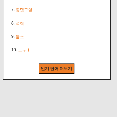
7.
좋댓구알
8.
설참
9.
불소
10.
ㅗㅜㅑ
인기 단어 더보기