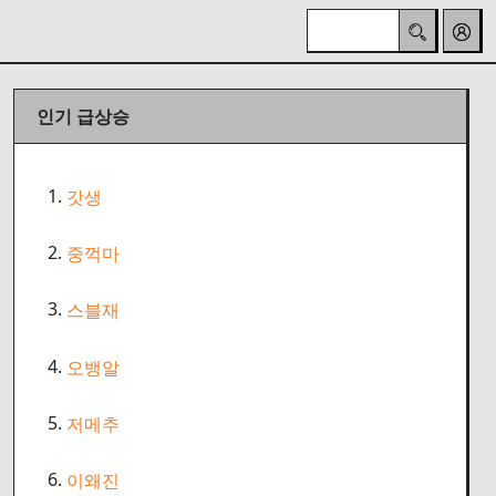
인기 급상승
1.
갓생
2.
중꺽마
3.
스블재
4.
오뱅알
5.
저메추
6.
이왜진