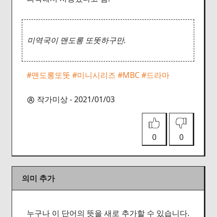
미역국이 맨도롱 또똣하구만.
#맨도롱또똣
#미니시리즈
#MBC
#드라마
작가미상 - 2021/01/03
0
0
의미 추가
누구나 이 단어의 뜻을 새로 추가할 수 있습니다.