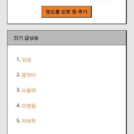
맨도롱 또똣 뜻 추가
인기 급상승
1.
갓생
2.
중꺽마
3.
스블재
4.
오뱅알
5.
저메추