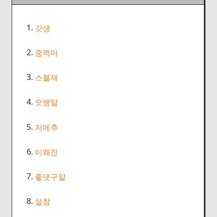
1.
갓생
2.
중꺽마
3.
스블재
4.
오뱅알
5.
저메추
6.
이왜진
7.
좋댓구알
8.
설참