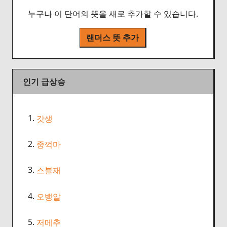
누구나 이 단어의 뜻을 새로 추가할 수 있습니다.
랜더스 뜻 추가
인기 급상승
1.
갓생
2.
중꺽마
3.
스블재
4.
오뱅알
5.
저메추