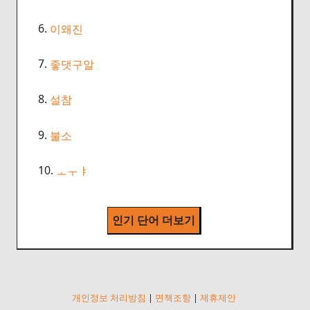
6.
이왜진
7.
좋댓구알
8.
설참
9.
불소
10.
ㅗㅜㅑ
인기 단어 더보기
개인정보 처리방침
|
면책조항
|
제휴제안