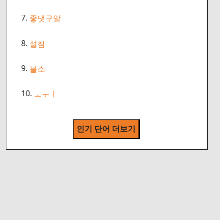
7.
좋댓구알
8.
설참
9.
불소
10.
ㅗㅜㅑ
인기 단어 더보기