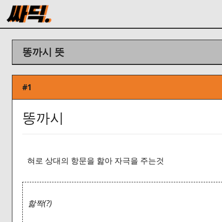
똥까시 뜻
#1
똥까시
혀로 상대의 항문을 핧아 자극을 주는것
핧짝(?)