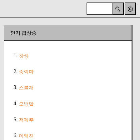
인기 급상승
1.
갓생
2.
중꺽마
3.
스블재
4.
오뱅알
5.
저메추
6.
이왜진