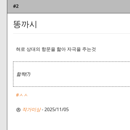
#2
똥까시
혀로 상대의 항문을 핧아 자극을 주는것
핧짝(?)
#ㅅㅅ
작가미상
- 2025/11/05