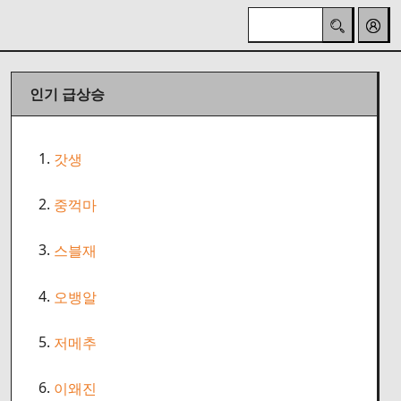
인기 급상승
1.
갓생
2.
중꺽마
3.
스블재
4.
오뱅알
5.
저메추
6.
이왜진