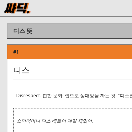
디스 뜻
#1
디스
Disrespect. 힙합 문화. 랩으로 상대방을 까는 것. 
쇼미더머니 디스 배틀이 제일 재밌어.