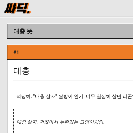
대충 뜻
#1
대충
적당히. "대충 살자" 짤방이 인기. 너무 열심히 살면 피
대충 살자, 귀찮아서 누워있는 고양이처럼.