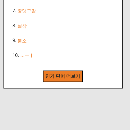
7.
좋댓구알
8.
설참
9.
불소
10.
ㅗㅜㅑ
인기 단어 더보기