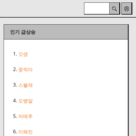
인기 급상승
1.
갓생
2.
중꺽마
3.
스블재
4.
오뱅알
5.
저메추
6.
이왜진