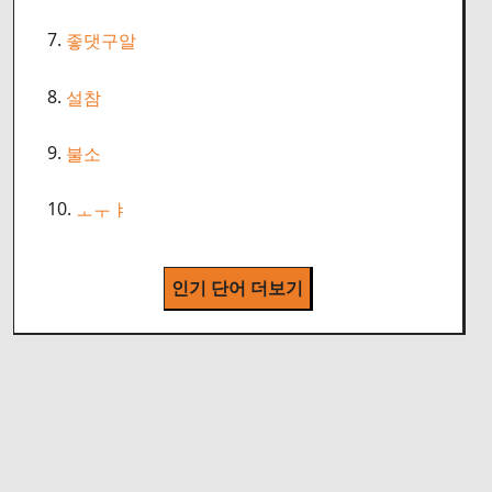
7.
좋댓구알
8.
설참
9.
불소
10.
ㅗㅜㅑ
인기 단어 더보기