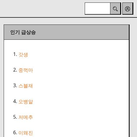
인기 급상승
1.
갓생
2.
중꺽마
3.
스블재
4.
오뱅알
5.
저메추
6.
이왜진