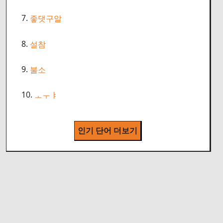
7.
좋댓구알
8.
설참
9.
불소
10.
ㅗㅜㅑ
인기 단어 더보기