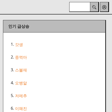
인기 급상승
1.
갓생
2.
중꺽마
3.
스블재
4.
오뱅알
5.
저메추
6.
이왜진