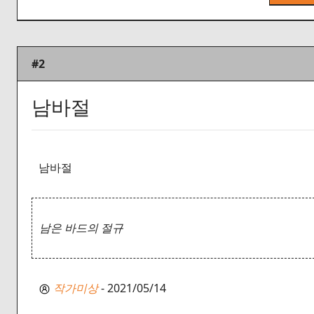
#2
남바절
남바절
남은 바드의 절규
작가미상
- 2021/05/14