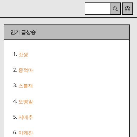
인기 급상승
1.
갓생
2.
중꺽마
3.
스블재
4.
오뱅알
5.
저메추
6.
이왜진