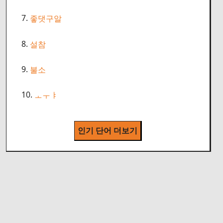
7.
좋댓구알
8.
설참
9.
불소
10.
ㅗㅜㅑ
인기 단어 더보기