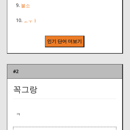
9.
불소
10.
ㅗㅜㅑ
인기 단어 더보기
#2
꼭그랑
ㅋ