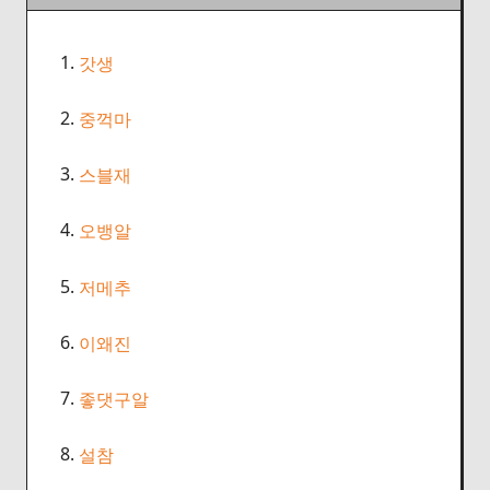
1.
갓생
2.
중꺽마
3.
스블재
4.
오뱅알
5.
저메추
6.
이왜진
7.
좋댓구알
8.
설참