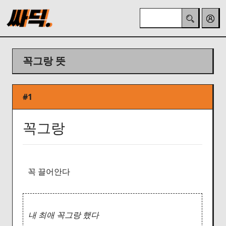
꼭그랑 뜻
#1
꼭그랑
꼭 끌어안다
내 최애 꼭그랑 했다