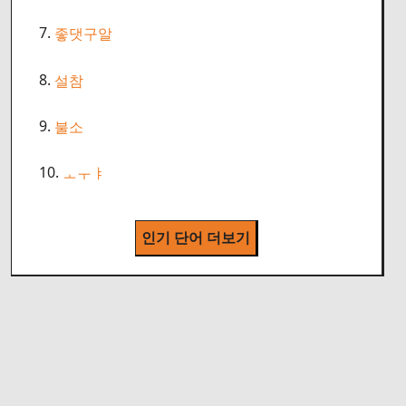
7.
좋댓구알
8.
설참
9.
불소
10.
ㅗㅜㅑ
인기 단어 더보기