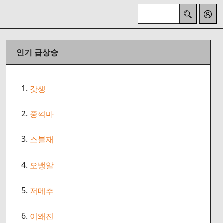
인기 급상승
1.
갓생
2.
중꺽마
3.
스블재
4.
오뱅알
5.
저메추
6.
이왜진