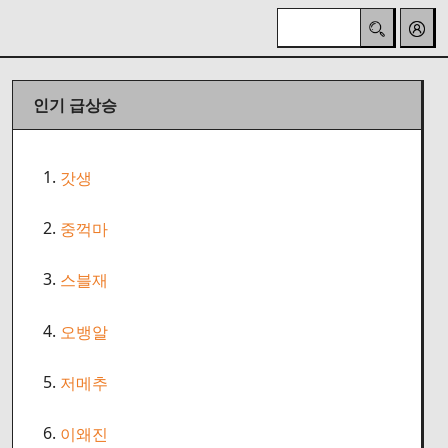
인기 급상승
1.
갓생
2.
중꺽마
3.
스블재
4.
오뱅알
5.
저메추
6.
이왜진