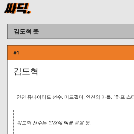
김도혁 뜻
#1
김도혁
인천 유나이티드 선수. 미드필더. 인천의 아들. "하프 스타
김도혁 선수는 인천에 뼈를 묻을 듯.