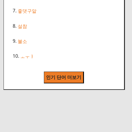
7.
좋댓구알
8.
설참
9.
불소
10.
ㅗㅜㅑ
인기 단어 더보기