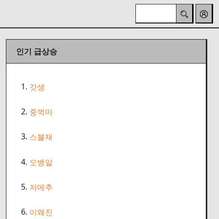
인기 급상승
1.
갓생
2.
중꺽마
3.
스블재
4.
오뱅알
5.
저메추
6.
이왜진