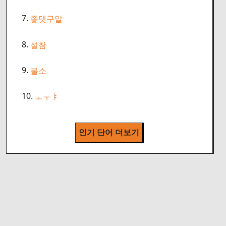
7.
좋댓구알
8.
설참
9.
불소
10.
ㅗㅜㅑ
인기 단어 더보기