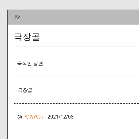
#2
극장골
극적인 장면
극장골
작가미상
- 2021/12/08