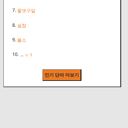
7.
좋댓구알
8.
설참
9.
불소
10.
ㅗㅜㅑ
인기 단어 더보기