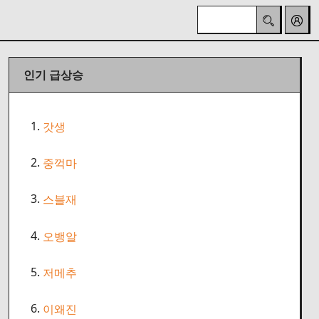
인기 급상승
1.
갓생
2.
중꺽마
3.
스블재
4.
오뱅알
5.
저메추
6.
이왜진