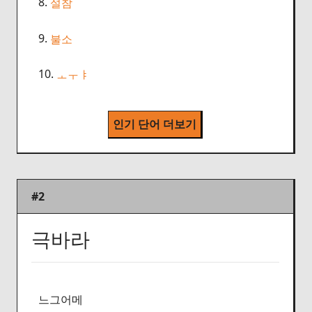
8.
설참
9.
불소
10.
ㅗㅜㅑ
인기 단어 더보기
#2
극바라
느그어메