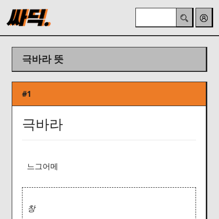
극바라 뜻
#1
극바라
느그어메
창