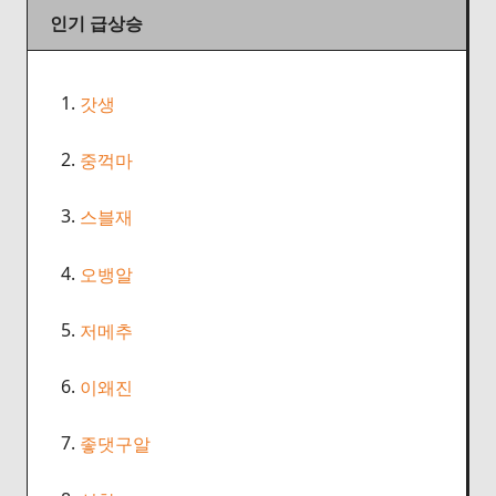
인기 급상승
1.
갓생
2.
중꺽마
3.
스블재
4.
오뱅알
5.
저메추
6.
이왜진
7.
좋댓구알