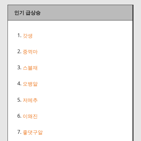
인기 급상승
1.
갓생
2.
중꺽마
3.
스블재
4.
오뱅알
5.
저메추
6.
이왜진
7.
좋댓구알