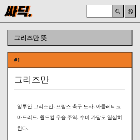
그리즈만 뜻
#1
그리즈만
앙투안 그리즈만. 프랑스 축구 도사. 아틀레티코
마드리드. 월드컵 우승 주역. 수비 가담도 열심히
한다.