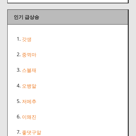
인기 급상승
1.
갓생
2.
중꺽마
3.
스블재
4.
오뱅알
5.
저메추
6.
이왜진
7.
좋댓구알