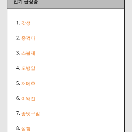
인기 급상승
1.
갓생
2.
중꺽마
3.
스블재
4.
오뱅알
5.
저메추
6.
이왜진
7.
좋댓구알
8.
설참