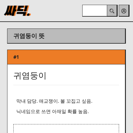
귀염둥이 뜻
#1
귀염둥이
막내 담당. 애교쟁이. 볼 꼬집고 싶음.
닉네임으로 쓰면 아재일 확률 높음.