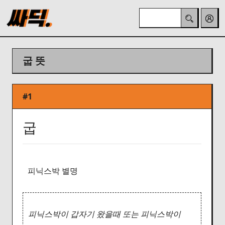
굽 뜻
#1
굽
피닉스박 별명
피닉스박이 갑자기 왔을때 또는 피닉스박이