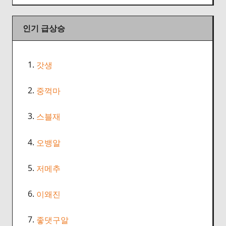
인기 급상승
1.
갓생
2.
중꺽마
3.
스블재
4.
오뱅알
5.
저메추
6.
이왜진
7.
좋댓구알