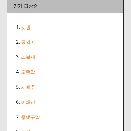
인기 급상승
1.
갓생
2.
중꺽마
3.
스블재
4.
오뱅알
5.
저메추
6.
이왜진
7.
좋댓구알