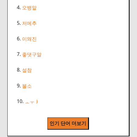
4.
오뱅알
5.
저메추
6.
이왜진
7.
좋댓구알
8.
설참
9.
불소
10.
ㅗㅜㅑ
인기 단어 더보기