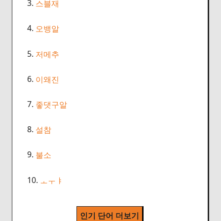
3.
스블재
4.
오뱅알
5.
저메추
6.
이왜진
7.
좋댓구알
8.
설참
9.
불소
10.
ㅗㅜㅑ
인기 단어 더보기