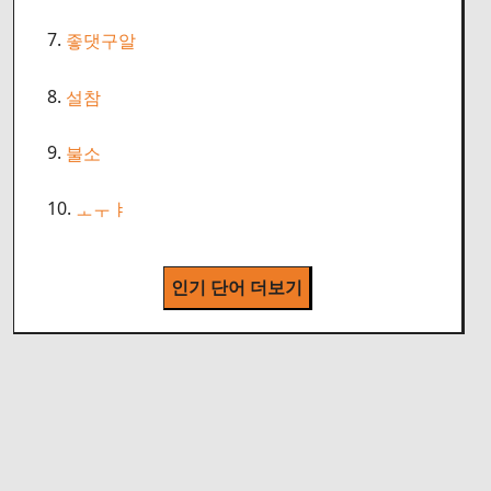
7.
좋댓구알
8.
설참
9.
불소
10.
ㅗㅜㅑ
인기 단어 더보기