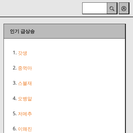
인기 급상승
1.
갓생
2.
중꺽마
3.
스블재
4.
오뱅알
5.
저메추
6.
이왜진