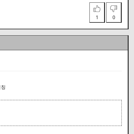
1
0
멸칭