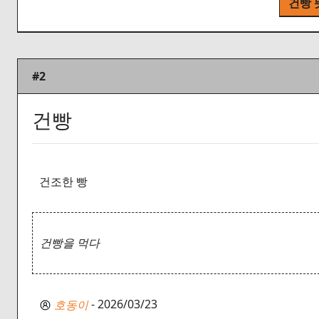
건빵 
#2
건빵
건조한 빵
건빵을 먹다
- 2026/03/23
호동이