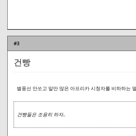
#3
건빵
별풍선 안쏘고 말만 많은 아프리카 시청자를 비하하는 
건빵들은 조용히 하자..