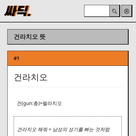
건라치오 뜻
#1
건라치오
건(gun:총)+펠라치오
건라치오 해줘 = 남성의 성기를 빠는 것처럼