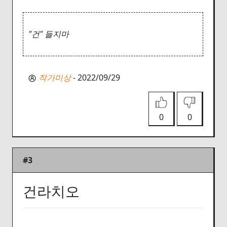
"건" 들지마
작가미상
- 2022/09/29
0
0
#3
건라치오