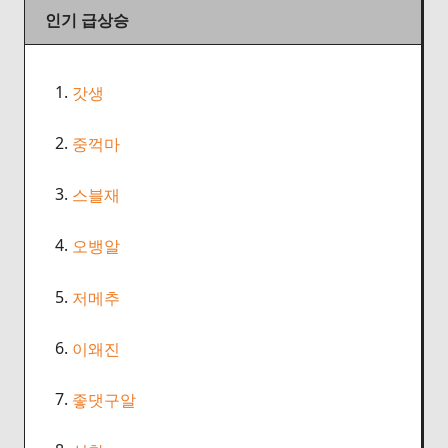
인기 급상승
1.
갓생
2.
중꺽마
3.
스블재
4.
오뱅알
5.
저메추
6.
이왜진
7.
좋댓구알