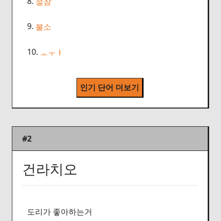
8.
설참
9.
불소
10.
ㅗㅜㅑ
인기 단어 더보기
#2
건라치오
도리가 좋아하는거