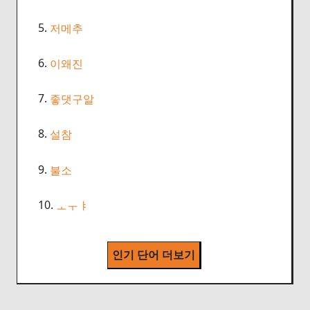
5.
저메추
6.
이왜진
7.
좋댓구알
8.
설참
9.
불소
10.
ㅗㅜㅑ
인기 단어 더보기