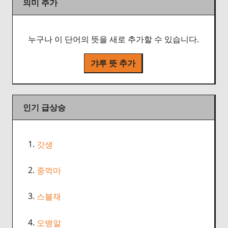
의미 추가
누구나 이 단어의 뜻을 새로 추가할 수 있습니다.
갸루 뜻 추가
인기 급상승
1.
갓생
2.
중꺽마
3.
스블재
4.
오뱅알