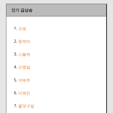
인기 급상승
1.
갓생
2.
중꺽마
3.
스블재
4.
오뱅알
5.
저메추
6.
이왜진
7.
좋댓구알