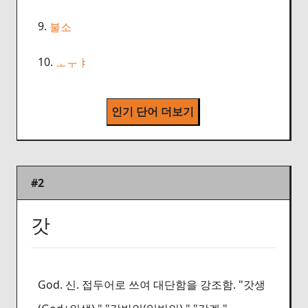
9.
불소
10.
ㅗㅜㅑ
인기 단어 더보기
#2
갓
God. 신. 접두어로 쓰여 대단함을 강조함. "갓생