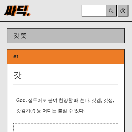
갓 뜻
#1
갓
God. 접두어로 붙여 찬양할 때 쓴다. 갓겜, 갓생,
갓김치(?) 등 어디든 붙일 수 있다.