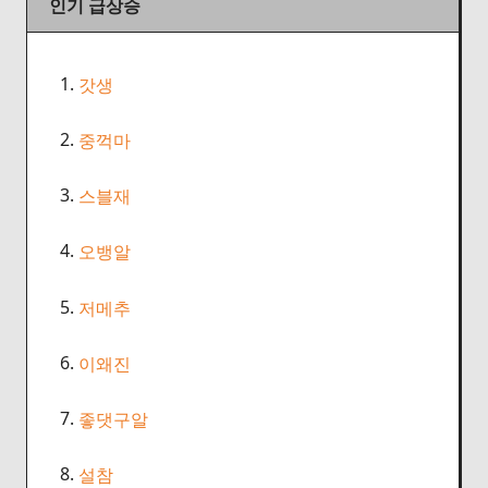
인기 급상승
1.
갓생
2.
중꺽마
3.
스블재
4.
오뱅알
5.
저메추
6.
이왜진
7.
좋댓구알
8.
설참