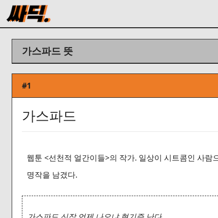
가스파드 뜻
#1
가스파드
웹툰 <선천적 얼간이들>의 작가. 일상이 시트콤인 사람
명작을 남겼다.
가스파드 신작 언제 나오냐 현기증 난다.