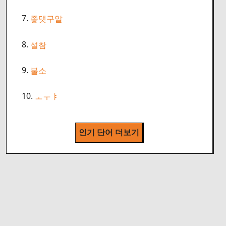
7.
좋댓구알
8.
설참
9.
불소
10.
ㅗㅜㅑ
인기 단어 더보기