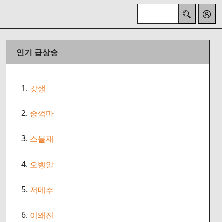
인기 급상승
1.
갓생
2.
중꺽마
3.
스블재
4.
오뱅알
5.
저메추
6.
이왜진